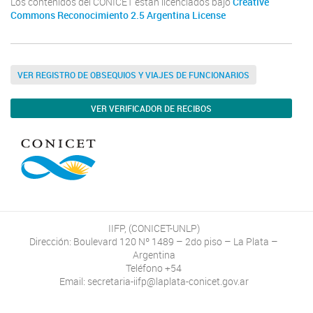
Los contenidos del CONICET están licenciados bajo
Creative
Commons Reconocimiento 2.5 Argentina License
VER REGISTRO DE OBSEQUIOS Y VIAJES DE FUNCIONARIOS
VER VERIFICADOR DE RECIBOS
IIFP, (CONICET-UNLP)
Dirección: Boulevard 120 Nº 1489 – 2do piso – La Plata –
Argentina
Teléfono +54
Email: secretaria-iifp@laplata-conicet.gov.ar