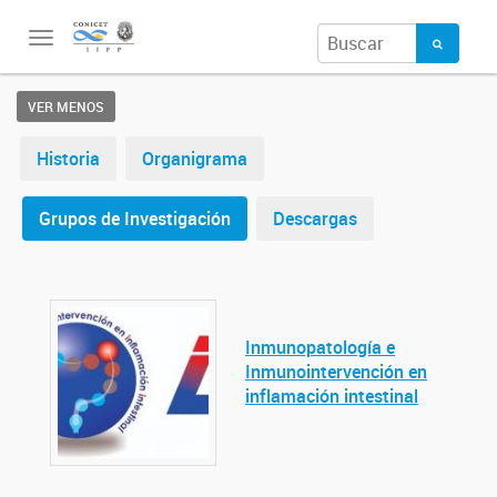
Toggle
navigation
VER MENOS
Historia
Organigrama
Grupos de Investigación
Descargas
Inmunopatología e
Inmunointervención en
inflamación intestinal