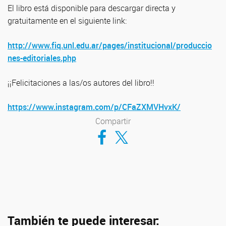
El libro está disponible para descargar directa y
gratuitamente en el siguiente link:
http://www.fiq.unl.edu.ar/pages/institucional/produccio
nes-editoriales.php
¡¡Felicitaciones a las/os autores del libro!!
https://www.instagram.com/p/CFaZXMVHvxK/
Compartir
Compartir en Facebook
Compartir en Twitter
También te puede interesar: