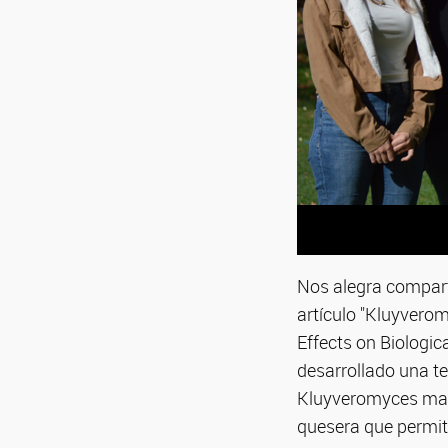
Nos alegra comparti
artículo "Kluyvero
Effects on Biologi
desarrollado una t
Kluyveromyces marx
quesera que permite