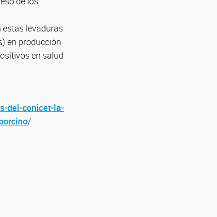
peso de los
n estas levaduras
Bs) en producción
ositivos en salud
s-del-conicet-la-
porcino
/