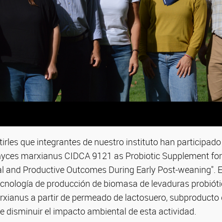
rles que integrantes de nuestro instituto han participad
myces marxianus CIDCA 9121 as Probiotic Supplement for
cal and Productive Outcomes During Early Post-weaning". E
ecnología de producción de biomasa de levaduras probióti
ianus a partir de permeado de lactosuero, subproducto d
 disminuir el impacto ambiental de esta actividad.