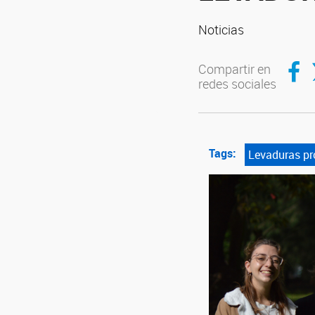
Noticias
Compar
C
Compartir en
redes sociales
Tags:
Levaduras pr