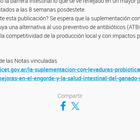
 la barrera intestinal lo que se ve reflejado en un mayor 
tados a las 8 semanas posdestete.
nte esta publicación? Se espera que la suplementación co
uya una alternativa al uso preventivo de antibióticos (AT
a competitividad de la producción local y con impactos p
e las Notas vinculadas
nicet.gov.ar/la-suplementacion-con-levaduras-probiotica
ejoras-en-el-engorde-y-la-salud-intestinal-del-ganado-
Compartir
Compartir en Facebook
Compartir en Twitter