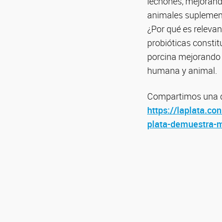
lechones, mejorando
animales suplemen
¿Por qué es releva
probióticas constit
porcina mejorando l
humana y animal.
Compartimos una d
https://laplata.co
plata-demuestra-m