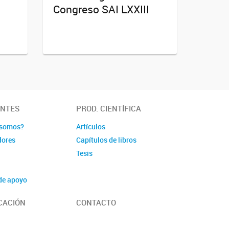
Congreso SAI LXXIII
ANTES
PROD. CIENTÍFICA
 somos?
Artículos
dores
Capítulos de libros
Tesis
de apoyo
ativos
CACIÓN
CONTACTO