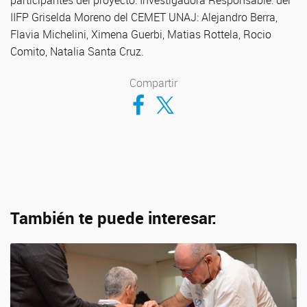
participantes del proyecto: Investigadora Responsable: del
IIFP Griselda Moreno del CEMET UNAJ: Alejandro Berra,
Flavia Michelini, Ximena Guerbi, Matias Rottela, Rocio
Comito, Natalia Santa Cruz.
Compartir
Compartir en Facebook
Compartir en Twitter
También te puede interesar: