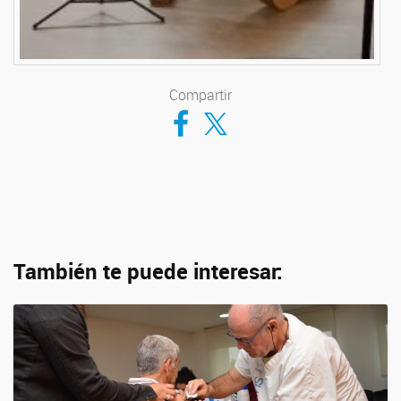
Compartir
Compartir en Facebook
Compartir en Twitter
También te puede interesar: