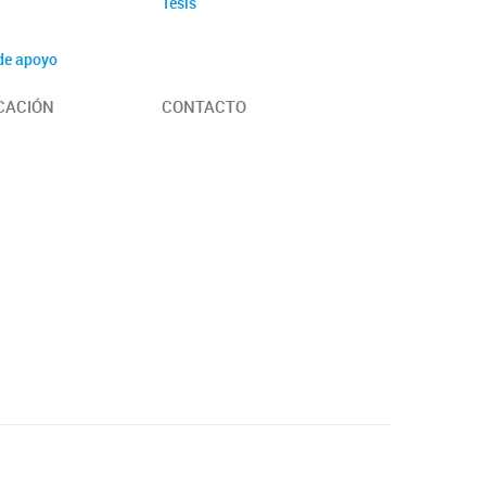
Tesis
de apoyo
ativos
CACIÓN
CONTACTO