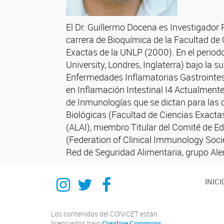
El Dr. Guillermo Docena es Investigador 
carrera de Bioquímica de la Facultad de 
Exactas de la UNLP (2000). En el periodo
University, Londres, Inglaterra) bajo l
Enfermedades Inflamatorias Gastrointest
en Inflamación Intestinal I4 Actualmente
de Inmunologías que se dictan para las 
Biológicas (Facultad de Ciencias Exact
(ALAI), miembro Titular del Comité de E
(Federation of Clinical Immunology Socie
Red de Seguridad Alimentaria, grupo Ale
Instagram
Twitter
Facebook
INICI
Los contenidos del CONICET están
licenciados bajo
Creative Commons