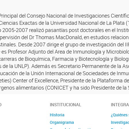
Principal del Consejo Nacional de Investigaciones Científ
Ciencias Exactas de la Universidad Nacional de La Plata (
 2005-2007 realizó pasantías post doctorales en el Insti
a supervisión del Dr Thomas MacDonald, en estudios relaci
inales. Desde 2007 dirige el grupo de investigación del
 es Profesor Adjunto del Area de Inmunología y Microbiolo
carreras de Bioquímica, Farmacia y Biotecnología y Biolo
as de la UNLP). Además es Secretario Permanente de la A
ducación de la Unión Internacional de Sociedades de Inmun
ties) Center of Excellence, Presidente de la Plataforma d
rgenos alimentarios (CONICET y ha sido Presidente de la
O
INSTITUCIONAL
INTEGR
Historia
¿Quiénes
Organigrama
Investiga